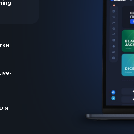
ming
тки
ive-
для