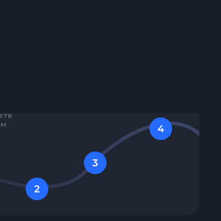
ежие
И СОТРУДНИЧЕСТВА
ете
ям