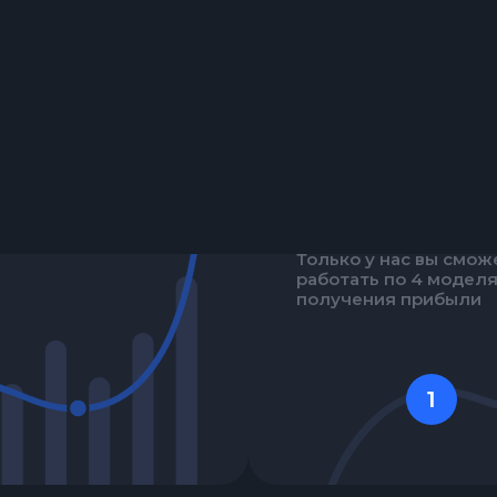
У нас всегда есть св
промо для ваших
источников
РАЗНЫЕ МОДЕЛ
Только у нас вы смож
работать по 4 модел
получения прибыли